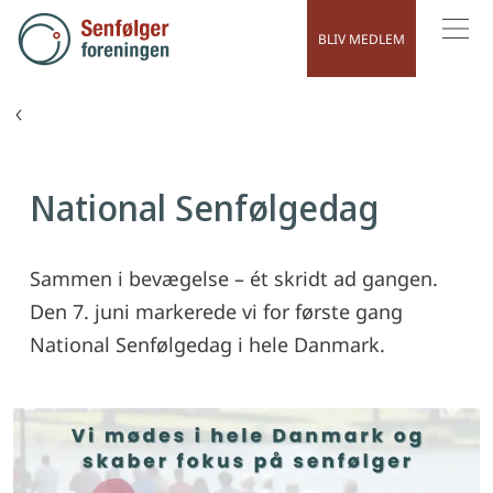
BLIV MEDLEM
MENU
For dig med kræftsenfølger og pårørende
Et godt liv med og efter kræft
National Senfølgedag
Sammen i bevægelse – ét skridt ad gangen.
Den 7. juni markerede vi for første gang