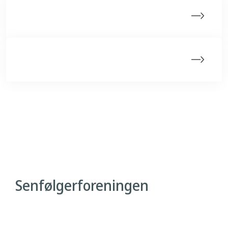
Fællesskaber
Senfølgestemmer
Senfølgerforeningen
Ryesgade 97, st.tv.