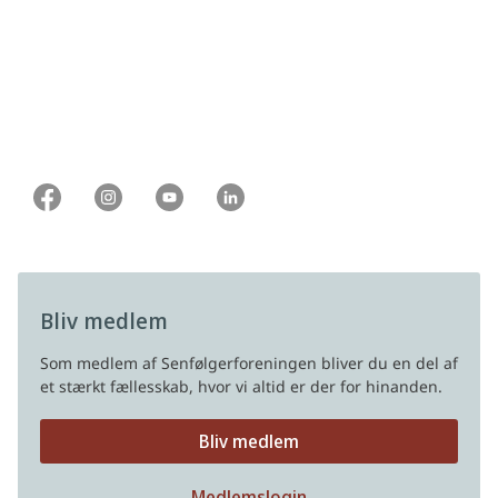
For dig der vil være frivillig
Find os på Facebook
For dig der er fagperson
Om Senfølgerforeningen
Vi har en Facebookgruppe, der hedder
Senfølger
Kalender
med eller efter kræft - Mandegruppen
.
Nyheder
Bliv medlem
Som medlem af Senfølgerforeningen bliver du en del af
et stærkt fællesskab, hvor vi altid er der for hinanden.
Bliv medlem
Medlemslogin