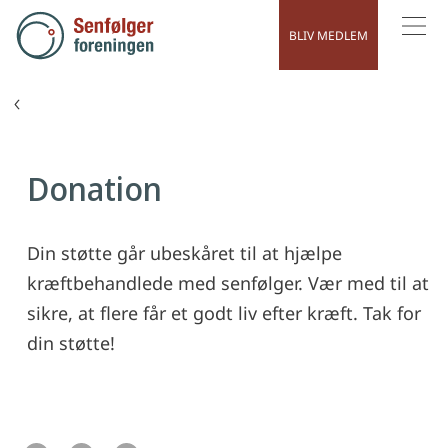
BLIV MEDLEM
MENU
Støt vores arbejde
Et godt liv med og efter kræft
Donation
Din støtte går ubeskåret til at hjælpe
kræftbehandlede med senfølger. Vær med til at
sikre, at flere får et godt liv efter kræft. Tak for
din støtte!