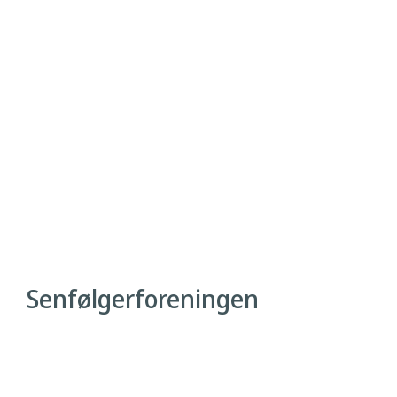
Vis flere historier
Senfølgerforeningen
Ryesgade 97, st.tv.
2100 København Ø