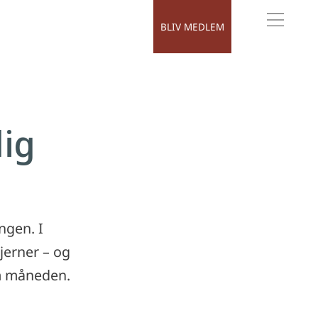
BLIV MEDLEM
MENU
lig
ngen. I
jerner – og
om måneden.