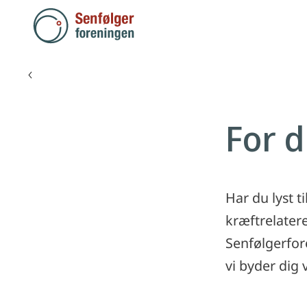
Forside
Et godt liv med og efter kræft
For d
Har du lyst t
kræftrelatere
Senfølgerfor
vi byder dig